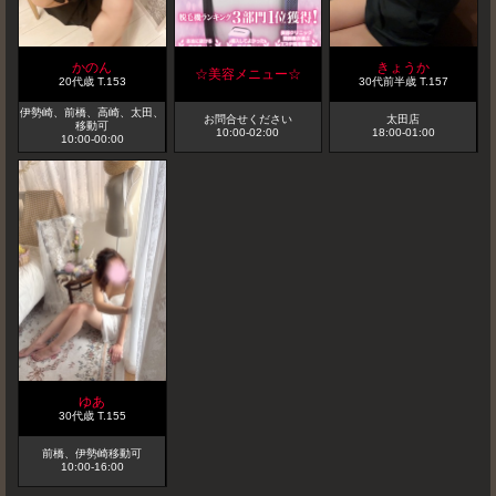
かのん
きょうか
‪☆美容メニュー‪☆
20代歳
T
.153
30代前半歳
T
.157
伊勢崎、前橋、高崎、太田、
お問合せください
太田店
移動可
10:00-02:00
18:00-01:00
10:00-00:00
ゆあ
30代歳
T
.155
前橋、伊勢崎移動可
10:00-16:00