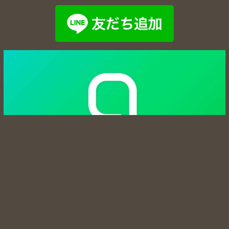
11日(水)15~20
14日(金)18~26
🪼みち🪼https://lit.link/me_flower_chi_
11日(火)10~19
12日(水)12~20
13日(木)14~22
14日(金)15~22
来週のシフト②
☁️そら☁️
11日(火)14~22
😚せいら😚@ravi_seira
11日(火)2030~27
12日(水)2030~27
14日(木)2030~27
15日(金)2030~27
💋かのん💋
10日(月)10~24
11日(火)10~24
12日(水)10~24
13日(木)10~15
16日(日)10~24
トップページ
セラピスト
🍑もも🍑@ravi_momo2
電話①
電話②
10日(月)19~22
コンセプト
料金システム
🐵きょうか🐵
10日(月)18~24