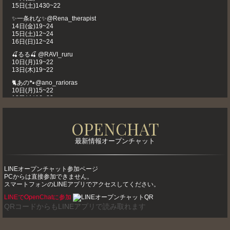
15日(土)1430~22
✨️一条れな✨️@Rena_therapist
14日(金)19~24
15日(土)12~24
16日(日)12~24
🍒るる🍒 @RAVI_ruru
10日(月)19~22
13日(木)19~22
🐈あの🐾@ano_rarioras
10日(月)15~22
13日(木)16~23
15日(土)16~23
16日(日)18~23
OPENCHAT
💛まりか💛@ravi_marika
12日(水)19~2330
最新情報オープンチャット
🌸ちい🌸@chihirotakasaki
11日(火)16~21
12日(水)16~21
LINEオープンチャット参加ページ
15日(土)16~21
PCからは直接参加できません。
🧡あまね🧡@amanen_0829
スマートフォンのLINEアプリでアクセスしてください。
10日(月)1030~15
LINEでOpenChatに参加
12日(水)1030~1530
QRコードからもLINEアプリで読み取れます
14日(金)18~23
15日(土)11~1530
🎀らん🎀 https://lin.ee/RzWDuds