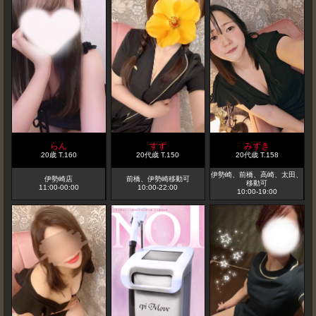
らん
すず
みずき
20歳
T
.160
20代歳
T
.150
20代歳
T
.158
伊勢崎、前橋、高崎、太田、
伊勢崎店
前橋、伊勢崎移動可
移動可
11:00-00:00
10:00-22:00
10:00-19:00