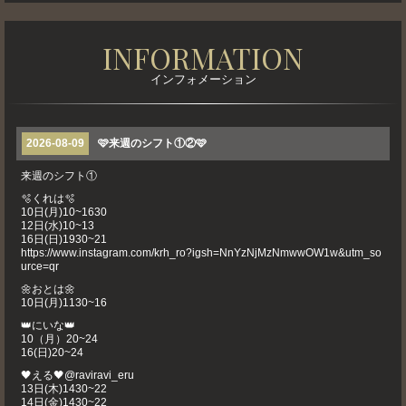
INFORMATION
インフォメーション
2026-08-09
🩷来週のシフト①②🩷
来週のシフト①
🫧くれは🫧
10日(月)10~1630
12日(水)10~13
16日(日)1930~21
https://www.instagram.com/krh_ro?igsh=NnYzNjMzNmwwOW1w&utm_so
urce=qr
🌼おとは🌼
10日(月)1130~16
👑にいな👑
10（月）20~24
16(日)20~24
🖤える🖤@raviravi_eru
13日(木)1430~22
14日(金)1430~22