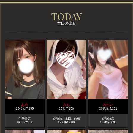
L
TODAY
I
本日の出勤
L
I
A
N
A
へ
よ
う
こ
あの
みち
みれい
20代歳
T
.155
25歳
T
.150
30代歳
T
.161
そ
伊勢崎店
伊勢崎、太田、前橋
伊勢崎店
16:00-23:00
12:00-19:00
12:00-01:00